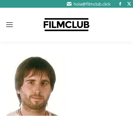
hola@filmclub.click