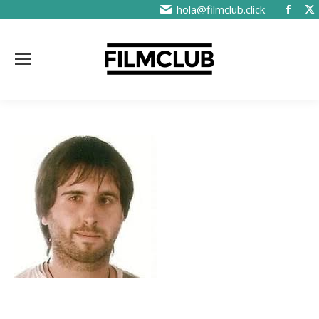
hola@filmclub.click