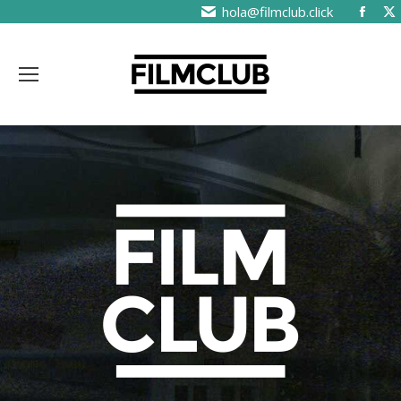
hola@filmclub.click