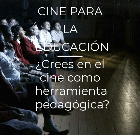
CINE PARA
LA
EDUCACIÓN
¿Crees en el
cine como
herramienta
pedagógica?