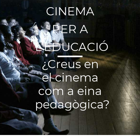
CINEMA
PER A
L’EDUCACIÓ
¿Creus en
el cinema
com a eina
pedagògica?