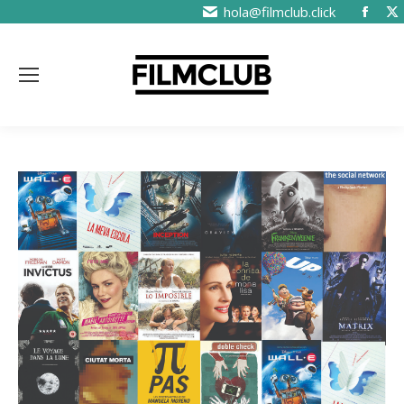
hola@filmclub.click