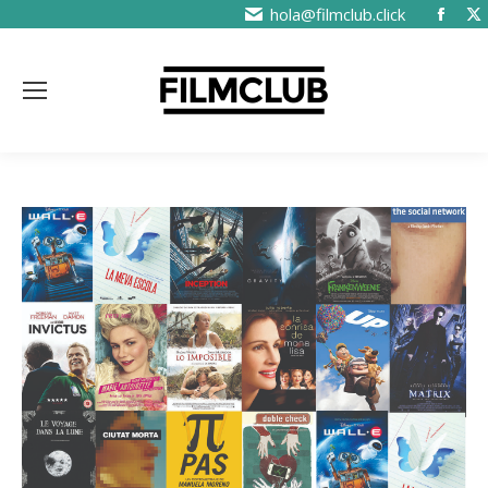
hola@filmclub.click