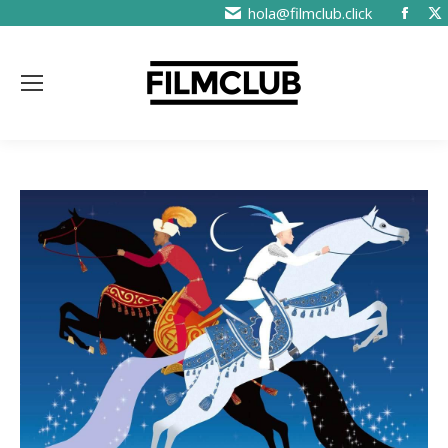
hola@filmclub.click