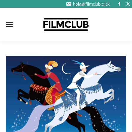
hola@filmclub.click