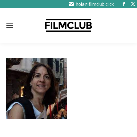
hola@filmclub.click