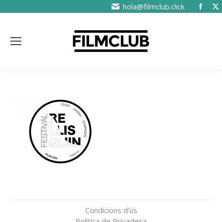
hola@filmclub.click
Condicions d'ús
Política de Privadesa