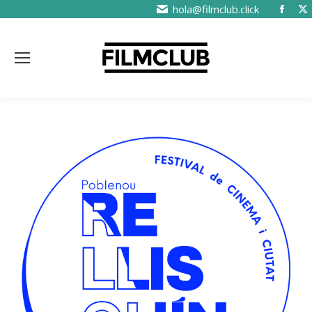
hola@filmclub.click