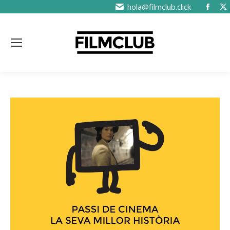
hola@filmclub.click