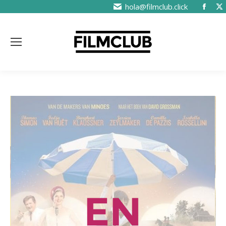
hola@filmclub.click