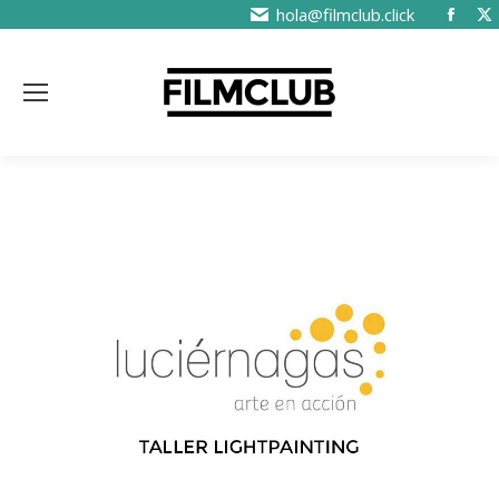
hola@filmclub.click