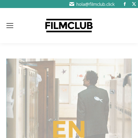
hola@filmclub.click