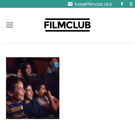
hola@filmclub.click