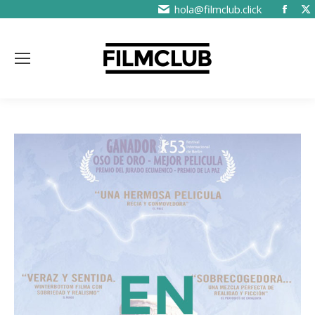
hola@filmclub.click