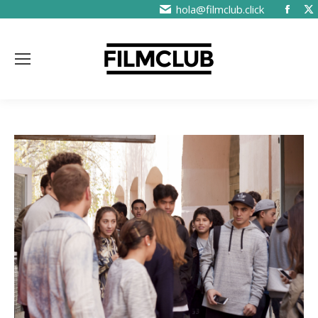
hola@filmclub.click