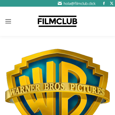
hola@filmclub.click