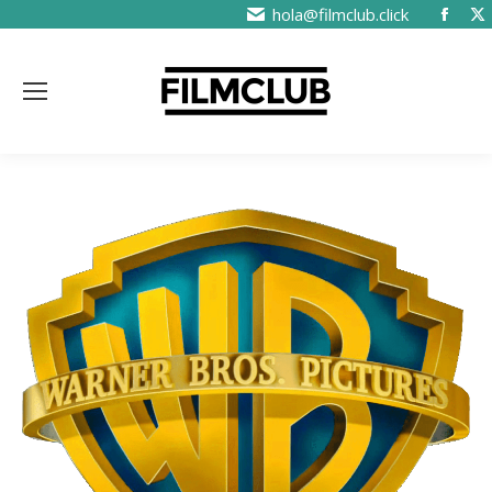
hola@filmclub.click