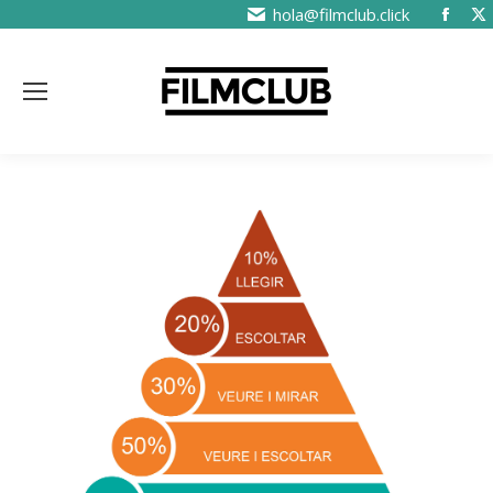
hola@filmclub.click