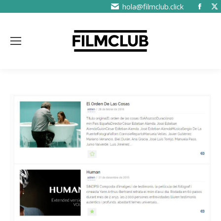
hola@filmclub.click