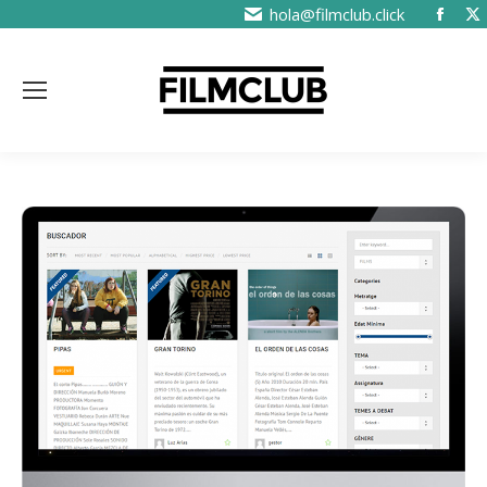
hola@filmclub.click