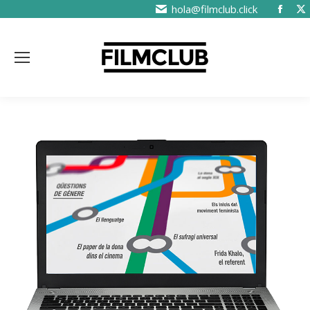
hola@filmclub.click