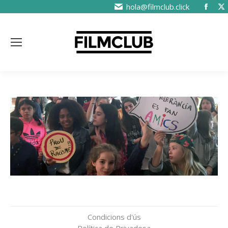
hola@filmclub.click
Condicions d'ús
Política de Privadesa