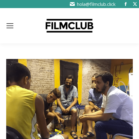
hola@filmclub.click