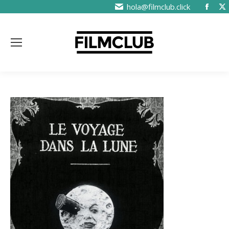
hola@filmclub.click