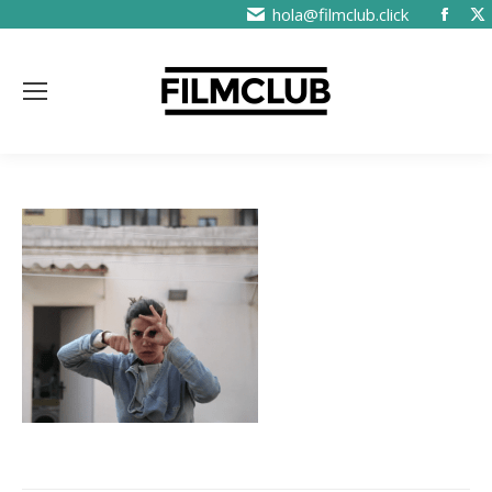
hola@filmclub.click