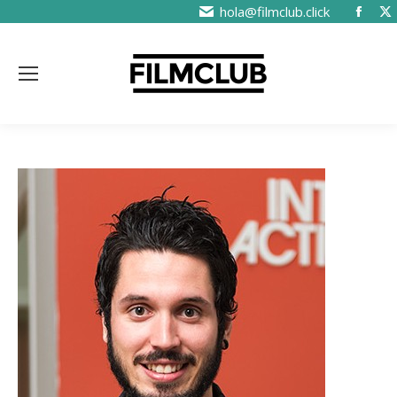
hola@filmclub.click