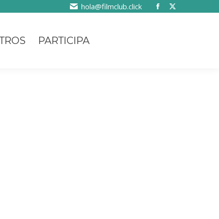
hola@filmclub.click
TROS
PARTICIPA