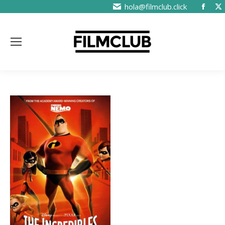
hola@filmclub.click