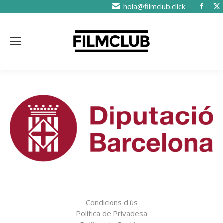
hola@filmclub.click
Condicions d'ús
Política de Privadesa