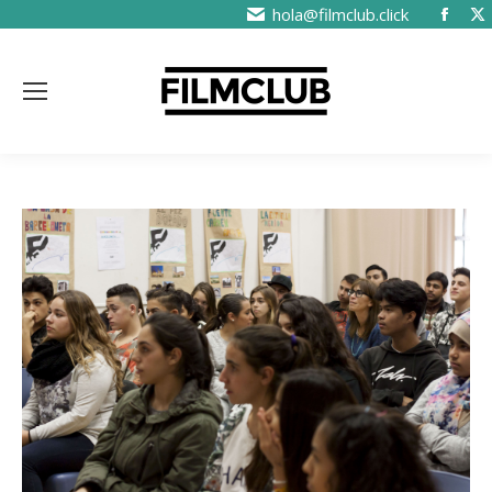
hola@filmclub.click