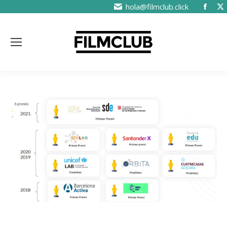
hola@filmclub.click