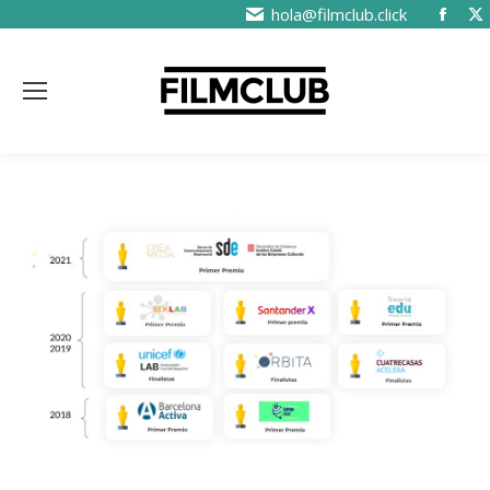
hola@filmclub.click