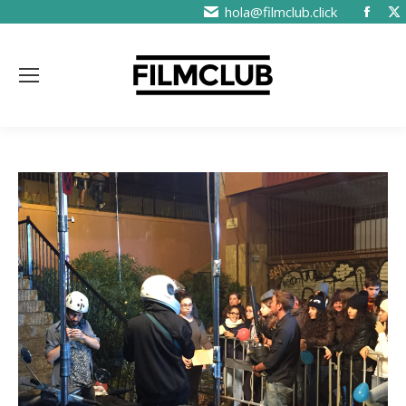
hola@filmclub.click