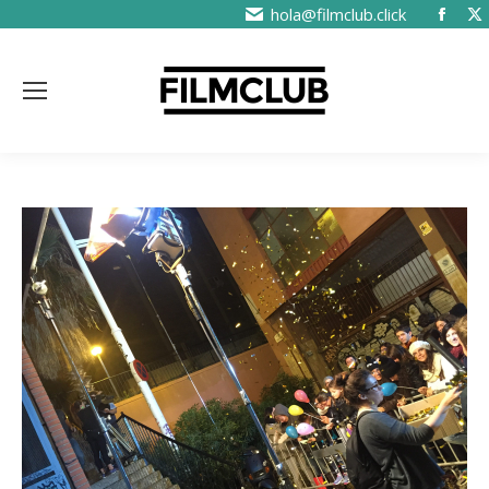
hola@filmclub.click