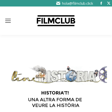
hola@filmclub.click