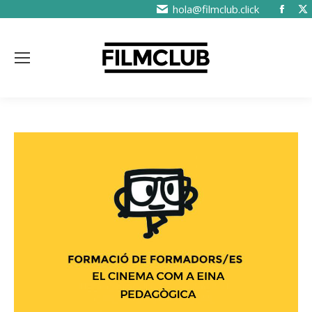
hola@filmclub.click