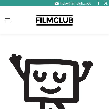
hola@filmclub.click