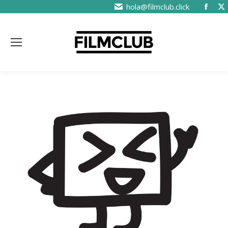
hola@filmclub.click