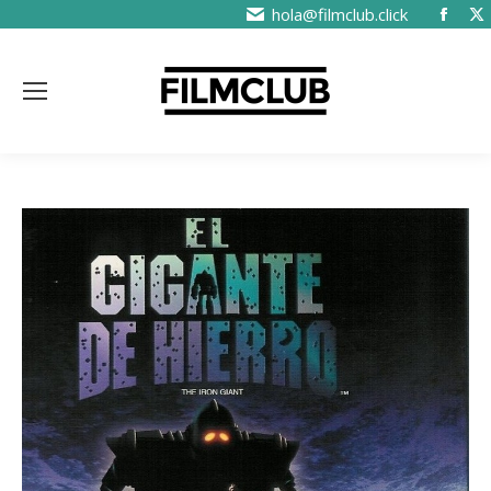
hola@filmclub.click