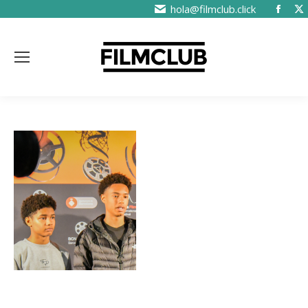
hola@filmclub.click