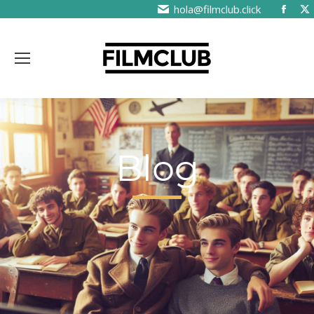
hola@filmclub.click
Blog