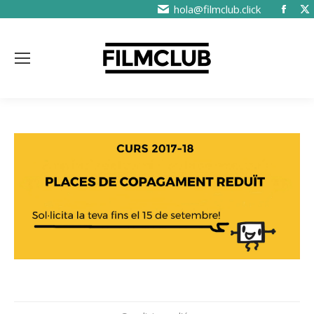
hola@filmclub.click