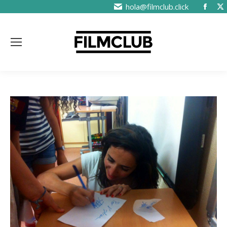
hola@filmclub.click