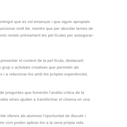
contingut que es vol ensenyar i que siguin apropiats
en funcionar molt bé; mentre que per abordar temes de
nts revisin prèviament les pel·lícules per assegurar-
resentar el context de la pel·lícula, destacant
grup o activitats creatives que permetin als
 i a relacionar-los amb les pròpies experiències.
preguntes que fomentin l’anàlisi crítica de la
questes eines ajuden a transformar el cinema en una
é ofereix als alumnes l’oportunitat de discutir i
ndre com poden aplicar-los a la seva pròpia vida.