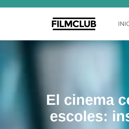
INIC
El cinema c
escoles: in