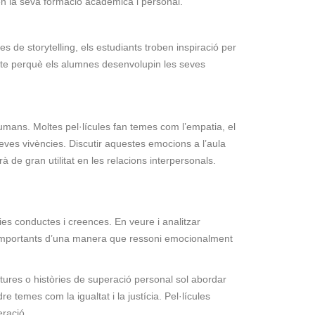
 en la seva formació acadèmica i personal.
es de storytelling, els estudiants troben inspiració per
fecte perquè els alumnes desenvolupin les seves
umans. Moltes pel·lícules fan temes com l’empatia, el
seves vivències. Discutir aquestes emocions a l’aula
de gran utilitat en les relacions interpersonals.
ies conductes i creences. En veure i analitzar
ns importants d’una manera que ressoni emocionalment
ntures o històries de superació personal sol abordar
e temes com la igualtat i la justícia. Pel·lícules
eració.