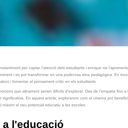
nstantment per captar l’atenció dels estudiants i enriquir-ne l’aprenent
eniment i es pot transformar en una poderosa eina pedagògica. En incorp
ors i fomentar el pensament crític en els estudiants.
ions que altrament serien difícils d’explorar. Des de l’empatia fins a l
 significativa. En aquest article, explorarem com el cinema pot benefic
al màxim el seu potencial educatiu a les escoles.
a a l'educació