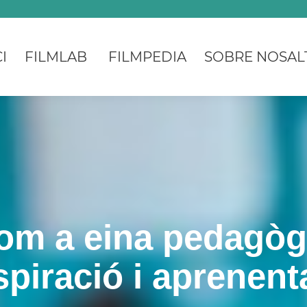
I
FILMLAB
FILMPEDIA
SOBRE NOSAL
om a eina pedagògi
spiració i aprenenta