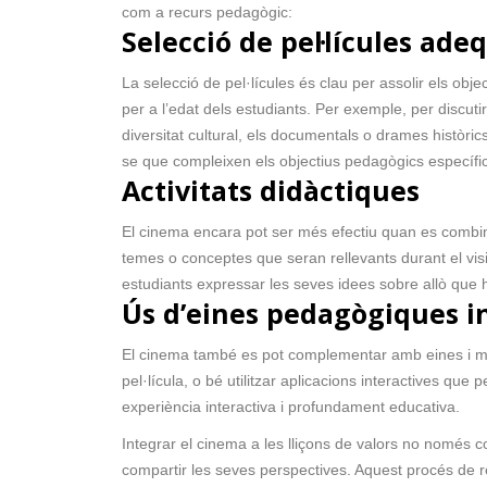
com a recurs pedagògic:
Selecció de pel·lícules ad
La selecció de pel·lícules és clau per assolir els obj
per a l’edat dels estudiants. Per exemple, per discut
diversitat cultural, els documentals o drames històri
se que compleixen els objectius pedagògics específi
Activitats didàctiques
El cinema encara pot ser més efectiu quan es combina
temes o conceptes que seran rellevants durant el visi
estudiants expressar les seves idees sobre allò que 
Ús d’eines pedagògiques 
El cinema també es pot complementar amb eines i met
pel·lícula, o bé utilitzar aplicacions interactives q
experiència interactiva i profundament educativa.
Integrar el cinema a les lliçons de valors no només c
compartir les seves perspectives. Aquest procés de ref