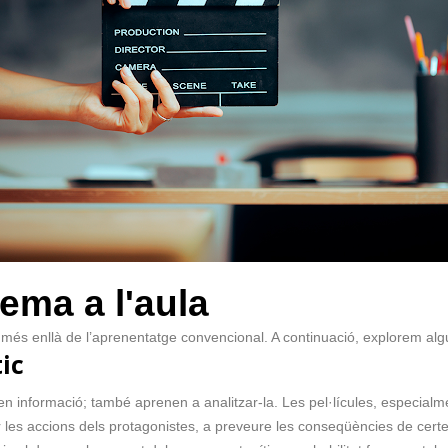
nema a l'aula
an més enllà de l’aprenentatge convencional. A continuació, explorem al
ic
ben informació; també aprenen a analitzar-la. Les pel·lícules, especi
 les accions dels protagonistes, a preveure les conseqüències de certes 