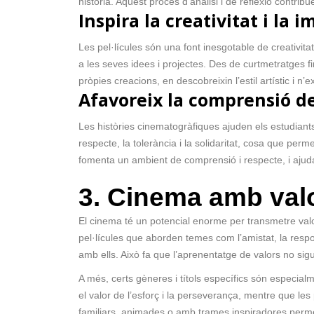
història. Aquest procés d’anàlisi i de reflexió contr
Inspira la creativitat i la 
Les pel·lícules són una font inesgotable de creativitat
a les seves idees i projectes. Des de curtmetratges f
pròpies creacions, en descobreixin l’estil artístic i n’
Afavoreix la comprensió de
Les històries cinematogràfiques ajuden els estudiant
respecte, la tolerància i la solidaritat, cosa que per
fomenta un ambient de comprensió i respecte, i ajuda 
3. Cinema amb valo
El cinema té un potencial enorme per transmetre valor
pel·lícules que aborden temes com l’amistat, la resp
amb ells. Això fa que l’aprenentatge de valors no sig
A més, certs gèneres i títols específics són especialm
el valor de l’esforç i la perseverança, mentre que les 
familiars, animades o amb trames inspiradores permet