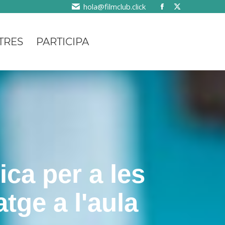
hola@filmclub.click
TRES
PARTICIPA
ca per a les
tge a l'aula