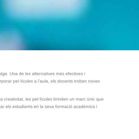
atge. Una de les alternatives més efectives i
orar pel·lícules a l’aula, els docents troben noves
a creativitat, les pel·lícules brinden un marc únic que
iar els estudiants en la seva formació acadèmica i