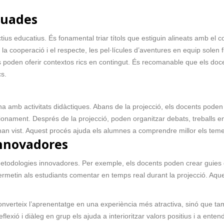
equades
ectius educatius. És fonamental triar títols que estiguin alineats amb el 
ir la cooperació i el respecte, les pel·lícules d’aventures en equip sol
cs poden oferir contextos rics en contingut. És recomanable que els doce
cs.
 amb activitats didàctiques. Abans de la projecció, els docents poden p
onament. Després de la projecció, poden organitzar debats, treballs en 
han vist. Aquest procés ajuda els alumnes a comprendre millor els temes
innovadores
odologies innovadores. Per exemple, els docents poden crear guies de 
ue permetin als estudiants comentar en temps real durant la projecció. A
onverteix l’aprenentatge en una experiència més atractiva, sinó que tamb
lexió i diàleg en grup els ajuda a interioritzar valors positius i a ente