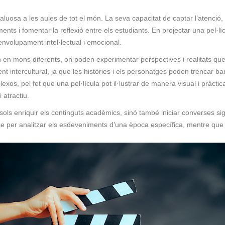
luosa a les aules de tot el món. La seva capacitat de captar l’atenció, 
ents i fomentar la reflexió entre els estudiants. En projectar una pel·
envolupament intel·lectual i emocional.
en mons diferents, on poden experimentar perspectives i realitats que
nt intercultural, ja que les històries i els personatges poden trencar ba
s, pel fet que una pel·lícula pot il·lustrar de manera visual i pràctica c
 atractiu.
o sols enriquir els continguts acadèmics, sinó també iniciar converses sign
base per analitzar els esdeveniments d’una època específica, mentre qu