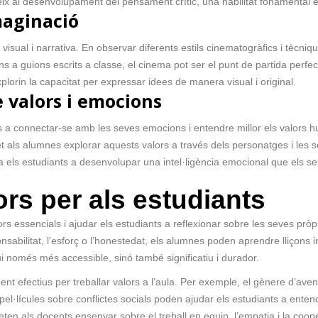
ibueix al desenvolupament del pensament crític, una habilitat fonamental
imaginació
 visual i narrativa. En observar diferents estils cinematogràfics i tècniqu
ins a guions escrits a classe, el cinema pot ser el punt de partida per
explorin la capacitat per expressar idees de manera visual i original.
 valors i emocions
s a connectar-se amb les seves emocions i entendre millor els valors h
met als alumnes explorar aquests valors a través dels personatges i les 
els estudiants a desenvolupar una intel·ligència emocional que els serà 
rs per als estudiants
s essencials i ajudar els estudiants a reflexionar sobre les seves pròp
onsabilitat, l’esforç o l’honestedat, els alumnes poden aprendre lliço
ui només més accessible, sinó també significatiu i durador.
ent efectius per treballar valors a l’aula. Per exemple, el gènere d’ave
pel·lícules sobre conflictes socials poden ajudar els estudiants a entendr
en als docents ensenyar sobre el treball en equip, l’empatia i la coop