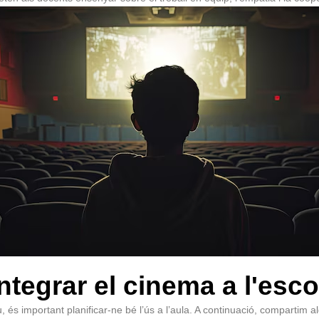
integrar el cinema a l'esco
 és important planificar-ne bé l’ús a l’aula. A continuació, compartim a