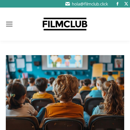
hola@filmclub.click