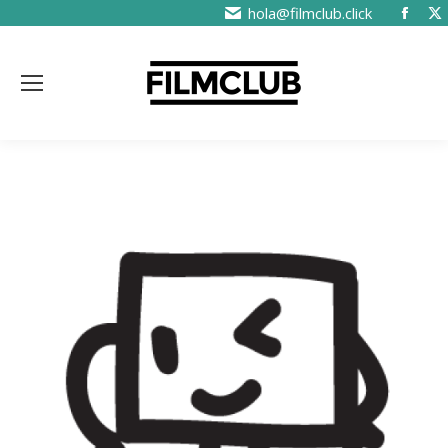
hola@filmclub.click