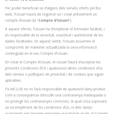
Per poder beneficiar-se d’alguns dels serveis oferts pel lloc
web, l’Usuari haurà de registrar-se i crear prèviament un
compte d’usuari (la “
Compte d’Usuari
“).
A aquest efecte, l’Usuari ha d’emplenar el formulari facilitat, i
és responsable de la veracitat, exactitud i autenticitat de les
dades facilitades. En aquest sentit, l’Usuari assumeix el
compromís de mantenir actualitzada la seva informació
continguda en el seu Compte d’Usuari.
En crear el Compte d’Usuari, el Usuari haurà d’acceptar les
presents Condicions d’Ús i qualssevol altres condicions d’ús
dels serveis o polítiques de privacitat i de cookies que siguin
aplicables.
FILMCLUB no es farà responsable de qualsevol dany produït
com a conseqüència d’escollir una contrasenya inadequada o
no protegir les contrasenyes correctes, la qual cosa suposarà
un incompliment de les condicions d’ús, ni dels danys
ocasionats per terceres persones que tinguin accés al Compte