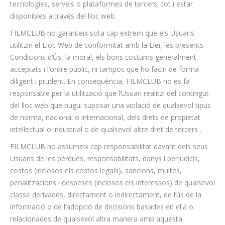
tecnologies, serveis o plataformes de tercers, tot i estar
disponibles a través del lloc web.
FILMCLUB no garanteix sota cap extrem que els Usuaris
utilitzin el Lloc Web de conformitat amb la Llei, les presents
Condicions d’Ús, la moral, els bons costums generalment
acceptats i l’ordre públic, ni tampoc que ho facin de forma
diligent i prudent. En conseqüència, FILMCLUB no es fa
responsable per la utilització que l’Usuari realitzi del contingut
del lloc web que pugui suposar una violació de qualsevol tipus
de norma, nacional o internacional, dels drets de propietat
intel·lectual o industrial o de qualsevol altre dret de tercers .
FILMCLUB no assumeix cap responsabilitat davant dels seus
Usuaris de les pèrdues, responsabilitats, danys i perjudicis,
costos (inclosos els costos legals), sancions, multes,
penalitzacions i despeses (inclosos els interessos) de qualsevol
classe derivades, directament o indirectament, de l’ús de la
informació o de l’adopció de decisions basades en ella o
relacionades de qualsevol altra manera amb aquesta.