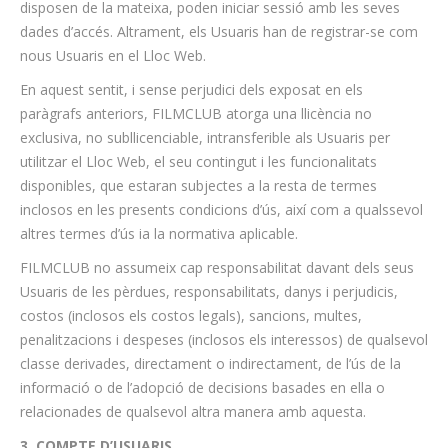
disposen de la mateixa, poden iniciar sessió amb les seves
dades d’accés. Altrament, els Usuaris han de registrar-se com
nous Usuaris en el Lloc Web.
En aquest sentit, i sense perjudici dels exposat en els
paràgrafs anteriors, FILMCLUB atorga una llicència no
exclusiva, no subllicenciable, intransferible als Usuaris per
utilitzar el Lloc Web, el seu contingut i les funcionalitats
disponibles, que estaran subjectes a la resta de termes
inclosos en les presents condicions d’ús, així com a qualssevol
altres termes d’ús ia la normativa aplicable.
FILMCLUB no assumeix cap responsabilitat davant dels seus
Usuaris de les pèrdues, responsabilitats, danys i perjudicis,
costos (inclosos els costos legals), sancions, multes,
penalitzacions i despeses (inclosos els interessos) de qualsevol
classe derivades, directament o indirectament, de l’ús de la
informació o de l’adopció de decisions basades en ella o
relacionades de qualsevol altra manera amb aquesta.
3. COMPTE D’USUARIS