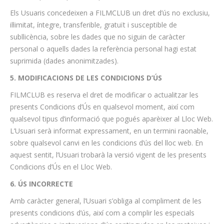
Els Usuaris concedeixen a FILMCLUB un dret d’ús no exclusiu,
il·limitat, íntegre, transferible, gratuït i susceptible de
subllicència, sobre les dades que no siguin de caràcter
personal o aquells dades la referència personal hagi estat
suprimida (dades anonimitzades).
5. MODIFICACIONS DE LES CONDICIONS D’ÚS
FILMCLUB es reserva el dret de modificar o actualitzar les
presents Condicions d’Ús en qualsevol moment, així com
qualsevol tipus d’informació que pogués aparèixer al Lloc Web.
L’Usuari serà informat expressament, en un termini raonable,
sobre qualsevol canvi en les condicions d’ús del lloc web. En
aquest sentit, l’Usuari trobarà la versió vigent de les presents
Condicions d’Ús en el Lloc Web.
6. ÚS INCORRECTE
Amb caràcter general, l’Usuari s’obliga al compliment de les
presents condicions d’ús, així com a complir les especials