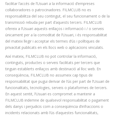
facilitar l’accés de l’Usuari a la informació d’empreses
col·laboradores o patrocinadores. FILMCLUB no es
responsabilitza del seu contingut, el seu funcionament o de la
transmissió rebuda per part d’aquests tercers. FILMCLUB
ofereix a l’Usuari aquests enllaços i informació i / o serveis
únicament per a la comoditat de l’Usuari, i és responsabilitat
del mateix llegir i acceptar els termes d’ús i polítiques de
privacitat publicats en els llocs web o aplicacions vinculats.
Així mateix, FILMCLUB no pot controlar la informació,
continguts, productes o serveis facilitats per tercers que
tinguin establerts enllaços amb destinació al lloc web. En
conseqüència, FILMCLUB no assumeix cap tipus de
responsabilitat que pugui derivar de l’ús per part de l’Usuari de
funcionalitats, tecnologies, serveis o plataformes de tercers.
En aquest sentit, l’Usuari es compromet a mantenir a
FILMCLUB indemne de qualsevol responsabilitat o pagament
dels danys i perjudicis com a conseqüència d’infraccions o
incidents relacionats amb l’ús d’aquestes funcionalitats,