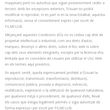
maquinari) però no autoritza que siguin posteriorment cedits a
tercers. Amb les excepcions anteriors, l’Usuari no podrà
modificar ni reproduir, ni en part ni en la seva totalitat, aquesta
informació, sense el consentiment exprés i per escrit de
FILMCLUB.
Mitjançant aquestes Condicions d’Ús no es cedeix cap dret de
propietat intel·lectual o industrial, com ara drets d’autor,
marques, dissenys o altres drets, sobre el lloc web ni sobre
cap dels seus elements integrants, excepte per la llicència d’ús
limitada que es concedeix als Usuaris per utilitzar el Lloc Web
en els termes aquí previstos.
En aquest sentit, queda expressament prohibit a l’Usuari la
reproducció, transmissió, transformació, distribució,
comunicació pública, posada a disposició, extracció,
reutilització, explotació o la utilització de qualsevol naturalesa,
per qualsevol mitjà o procediment, de qualsevol d’ells, llevat
els casos que estigui legalment permès o sigui autoritzat de
forma expressa i per escrit per FILMCLUB.