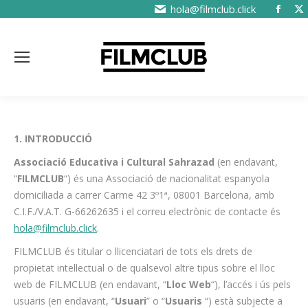
hola@filmclub.click
1. INTRODUCCIÓ
Associació Educativa i Cultural Sahrazad
(en endavant,
“
FILMCLUB
“) és una Associació de nacionalitat espanyola
domiciliada a carrer Carme 42 3º1ª, 08001 Barcelona, amb
C.I.F./V.A.T. G-66262635 i el correu electrònic de contacte és
hola@filmclub.click
.
FILMCLUB és titular o llicenciatari de tots els drets de
propietat intel·lectual o de qualsevol altre tipus sobre el lloc
web de FILMCLUB (en endavant, “
Lloc Web
“), l’accés i ús pels
usuaris (en endavant, “
Usuari
” o “
Usuaris
“) està subjecte a