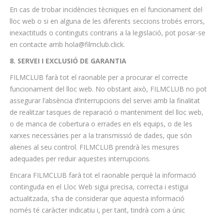
En cas de trobar incidències tècniques en el funcionament del
lloc web o si en alguna de les diferents seccions trobés errors,
inexactituds o continguts contraris a la legislació, pot posar-se
en contacte amb hola@filmclub.click.
8. SERVEI I EXCLUSIÓ DE GARANTIA
FILMCLUB farà tot el raonable per a procurar el correcte
funcionament del lloc web. No obstant això, FILMCLUB no pot
assegurar l’absència d’interrupcions del servei amb la finalitat
de realitzar tasques de reparació o manteniment del lloc web,
o de manca de cobertura o errades en els equips, o de les
xarxes necessàries per a la transmissió de dades, que són
alienes al seu control. FILMCLUB prendrà les mesures
adequades per reduir aquestes interrupcions.
Encara FILMCLUB farà tot el raonable perquè la informació
continguda en el Lloc Web sigui precisa, correcta i estigui
actualitzada, s’ha de considerar que aquesta informació
només té caràcter indicatiu i, per tant, tindrà com a únic