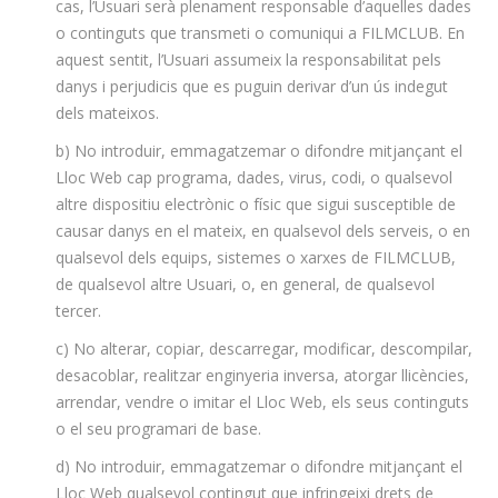
cas, l’Usuari serà plenament responsable d’aquelles dades
o continguts que transmeti o comuniqui a FILMCLUB. En
aquest sentit, l’Usuari assumeix la responsabilitat pels
danys i perjudicis que es puguin derivar d’un ús indegut
dels mateixos.
b) No introduir, emmagatzemar o difondre mitjançant el
Lloc Web cap programa, dades, virus, codi, o qualsevol
altre dispositiu electrònic o físic que sigui susceptible de
causar danys en el mateix, en qualsevol dels serveis, o en
qualsevol dels equips, sistemes o xarxes de FILMCLUB,
de qualsevol altre Usuari, o, en general, de qualsevol
tercer.
c) No alterar, copiar, descarregar, modificar, descompilar,
desacoblar, realitzar enginyeria inversa, atorgar llicències,
arrendar, vendre o imitar el Lloc Web, els seus continguts
o el seu programari de base.
d) No introduir, emmagatzemar o difondre mitjançant el
Lloc Web qualsevol contingut que infringeixi drets de