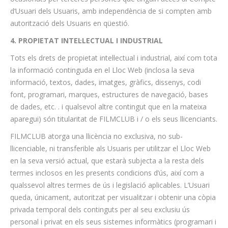
d’Usuari dels Usuaris, amb independència de si compten amb
autorització dels Usuaris en qüestió.
4. PROPIETAT INTEL·LECTUAL I INDUSTRIAL
Tots els drets de propietat intel·lectual i industrial, així com tota
la informació continguda en el Lloc Web (inclosa la seva
informació, textos, dades, imatges, gràfics, dissenys, codi
font, programari, marques, estructures de navegació, bases
de dades, etc. . i qualsevol altre contingut que en la mateixa
aparegui) són titularitat de FILMCLUB i / o els seus llicenciants.
FILMCLUB atorga una llicència no exclusiva, no sub-
llicenciable, ni transferible als Usuaris per utilitzar el Lloc Web
en la seva versió actual, que estarà subjecta a la resta dels
termes inclosos en les presents condicions d’ús, així com a
qualssevol altres termes de ús i legislació aplicables. L’Usuari
queda, únicament, autoritzat per visualitzar i obtenir una còpia
privada temporal dels continguts per al seu exclusiu ús
personal i privat en els seus sistemes informàtics (programari i