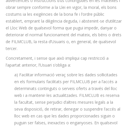
advertències o instruccions d’ús contingudes en les mateixes i
obrar sempre conforme a la Llei en vigor, la moral, els bons
costums ia les exigències de la bona fe i l’ordre públic
establert, emprant la diligència deguda, i abstenint-se d’utilitzar
el Lloc Web de qualsevol forma que pugui impedir, danyar o
deteriorar el normal funcionament del mateix, els béns o drets
de FILMCLUB, la resta d’Usuaris o, en general, de qualsevol
tercer.
Concretament, i sense que això impliqui cap restricció a
l’apartat anterior, l’Usuari s’obliga a:
a) Facilitar informació veraç sobre les dades sol·licitades
en els formularis facilitats per FILMCLUB per a l’accés a
determinats continguts o serveis oferts a través del lloc
web i a mantenir-les actualitzades. FILMCLUB es reserva
la facultat, sense perjudici d’altres mesures legals a la
seva disposició, de retirar, denegar o suspendre l’accés al
lloc web en cas que les dades proporcionades siguin o
puguin ser falses, inexactes o enganyoses. En qualsevol