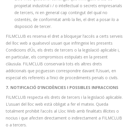
propietat industrial i / o intel·lectual o secrets empresarials
de tercers, ni en general cap contingut del qual no
ostentés, de conformitat amb la llei, el dret a posar-lo a
disposició de tercer.
FILMCLUB es reserva el dret a bloquejar l’accés a certs serveis
del lloc web a qualsevol usuari que infringeixi les presents
Condicions d’Ús, els drets de tercers o la legislació aplicable i,
en particular, els compromisos estipulats en la present
clàusula. FILMCLUB conservarà tots els altres drets
addicionals que poguessin correspondre davant l’Usuari, en
especial els referents a l’inici de procediments penals o civils.
7. NOTIFICACIÓ D’INCIDÈNCIES I POSSIBLES INFRACCIONS
FILMCLUB respecta els drets de tercers i la legislació aplicable.
L’usuari del lloc web està obligat a fer el mateix. Queda
totalment prohibit l’accés al Lloc Web amb finalitats il·lícites o
nocius i que afecten directament o indirectament a FILMCLUB
o a tercers.