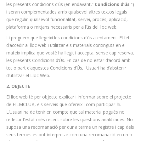
les presents condicions d’ús (en endavant,”
Condicions d’ús
“)
i seran complementades amb qualsevol altres textos legals
que regulin qualsevol funcionalitat, servei, procés, aplicació,
plataforma o mitjans necessaris per a l’ús del lloc web.
Li preguem que llegeixi les condicions d’ús atentament. El fet
d’accedir al lloc web i utilitzar els materials continguts en el
mateix implica que vostè ha llegit i accepta, sense cap reserva,
les presents Condicions d’Ús. En cas de no estar d’acord amb
tot o part d’aquestes Condicions d’Ús, l’Usuari ha d’abstenir
d’utilitzar el Lloc Web.
2. OBJECTE
El lloc web té per objecte explicar i informar sobre el projecte
de FILMCLUB, els serveis que ofereix i com participar-hi.
L’Usuari ha de tenir en compte que tal material pogués no
reflectir l’estat més recent sobre les qüestions analitzades. No
suposa una recomanació per dur a terme un registre i cap dels
seus termes es pot interpretar com una recomanació en un o