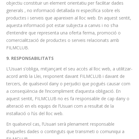
objectiu constituir un element orientatiu per facilitar dades
generals , no informació detallada ni específica sobre els
productes i serveis que apareixen al lloc web. En aquest sentit,
aquesta informació pot estar subjecta a canvis i no s’ha
d’entendre que representa una oferta ferma, promoció o
comercialització de productes o serveis relacionats amb
FILMCLUB.
9. RESPONSABILITATS
L’Usuari s’obliga, mitjançant el seu accés al lloc web, a utilitzar-
acord amb la Llei, responent davant FILMCLUB i davant de
tercers, de qualsevol dany o perjudici que pogués causar com
a conseqüència de l’incompliment d’aquesta obligació. En
aquest sentit, FILMCLUB no es fa responsable de cap dany o
alteració en els equips de l’Usuari com a resultat de la
instal·lació o l’ús del lloc web.
En qualsevol cas, l’Usuari serà plenament responsable
d’aquelles dades o continguts que transmeti o comuniqui a
FILMCLUB.