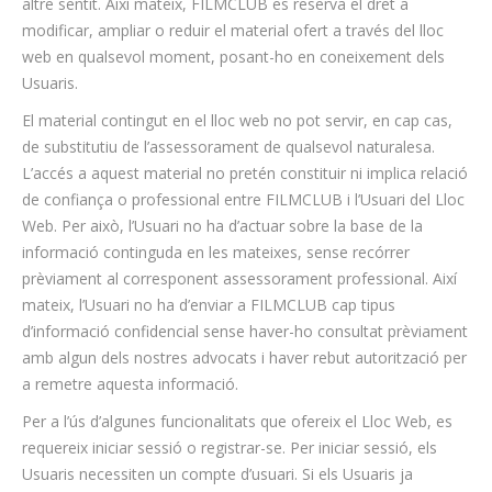
altre sentit. Així mateix, FILMCLUB es reserva el dret a
modificar, ampliar o reduir el material ofert a través del lloc
web en qualsevol moment, posant-ho en coneixement dels
Usuaris.
El material contingut en el lloc web no pot servir, en cap cas,
de substitutiu de l’assessorament de qualsevol naturalesa.
L’accés a aquest material no pretén constituir ni implica relació
de confiança o professional entre FILMCLUB i l’Usuari del Lloc
Web. Per això, l’Usuari no ha d’actuar sobre la base de la
informació continguda en les mateixes, sense recórrer
prèviament al corresponent assessorament professional. Així
mateix, l’Usuari no ha d’enviar a FILMCLUB cap tipus
d’informació confidencial sense haver-ho consultat prèviament
amb algun dels nostres advocats i haver rebut autorització per
a remetre aquesta informació.
Per a l’ús d’algunes funcionalitats que ofereix el Lloc Web, es
requereix iniciar sessió o registrar-se. Per iniciar sessió, els
Usuaris necessiten un compte d’usuari. Si els Usuaris ja