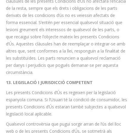
clàusules de les presents Condicions d’Ús no afectarà l’eficàcia
de la resta, sempre que els drets i obligacions de les parts
derivats de les condicions d’ús no es veiessin afectats de
forma essencial. S’entén per essencial qualsevol situació que
lesioni greument els interessos de qualsevol de les parts, o
que recaigui sobre l’objecte mateix les presents Condicions
d’Ús. Aquestes clàusules han de reemplaçar o integrar-se amb
altres que, sent conformes a la llei, responguin a la finalitat de
les substituïdes. Les parts renuncien a qualsevol reclamació
per danys i perjudicis que pogués demanar-se per aquesta
circumstància.
13. LEGISLACIÓ I JURISDICCIÓ COMPETENT
Les presents Condicions d’Ús es regeixen per la legislació
espanyola comuna. Si l’Usuari té la condició de consumidor, les
presents Condicions d’Ús estaran també subjectes a qualsevol
legislació local aplicable.
Qualsevol controvèrsia que pugui sorgir arran de l’ús del lloc
web o de les presents Condicions d’Ús, se sotmetrà als